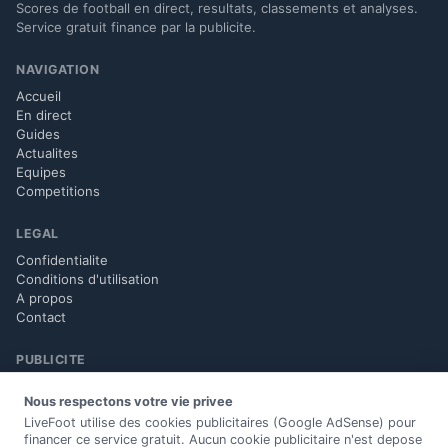
Scores de football en direct, resultats, classements et analyses.
Service gratuit finance par la publicite.
NAVIGATION
Accueil
En direct
Guides
Actualites
Equipes
Competitions
LEGAL
Confidentialite
Conditions d'utilisation
A propos
Contact
PUBLICITE
Politique Google Ads
Nous respectons votre vie privee
Parametres des annonces
LiveFoot utilise des cookies publicitaires (Google AdSense) pour
financer ce service gratuit. Aucun cookie publicitaire n'est depose